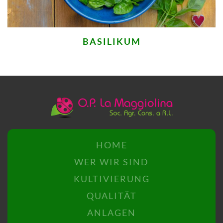
BASILIKUM
HOME
WER WIR SIND
KULTIVIERUNG
QUALITÄT
ANLAGEN